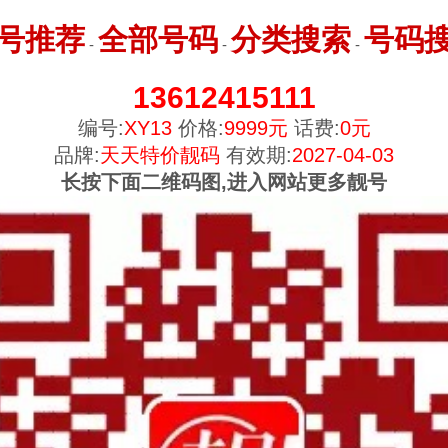
号推荐
全部号码
分类搜索
号码
-
-
-
13612415111
编号:
XY13
价格:
9999元
话费:
0元
品牌:
天天特价靓码
有效期:
2027-04-03
长按下面二维码图,进入网站更多靓号