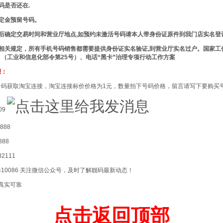
码是否还在.
定金预留号码。
后确定交易时间和营业厅地点,如预约未激活号码请本人带身份证原件到我门店实名登
相关规定，所有手机号码销售都需要提供身份证实名验证,到营业厅实名过户。国家工
（工业和信息化部令第25号）、电话“黑卡”治理专项行动工作方案
骤：
号码获取淘宝连接，淘宝连接标价价格为1元，数量拍下号码价格，留言请写下要购买
09
888
888
2111
5410086 关注微信公众号，及时了解靓码最新动态！
 真实可靠
点击返回顶部