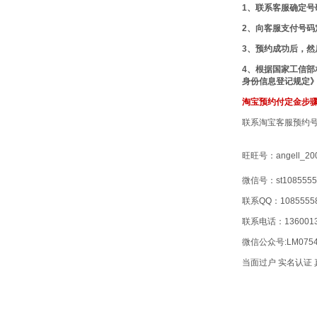
1、联系客服确定号
2、向客服支付号码
3、预约成功后，然
4、根据国家工信部
身份信息登记规定》
淘宝预约付定金步
联系淘宝客服预约
旺旺号：angell_20
微信号：st1085555
联系QQ：1085555
联系电话：1360013
微信公众号:LM07
当面过户 实名认证