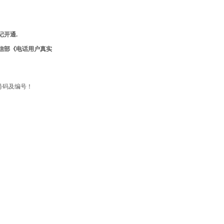
记开通.
信部《电话用户真实
号码及编号！