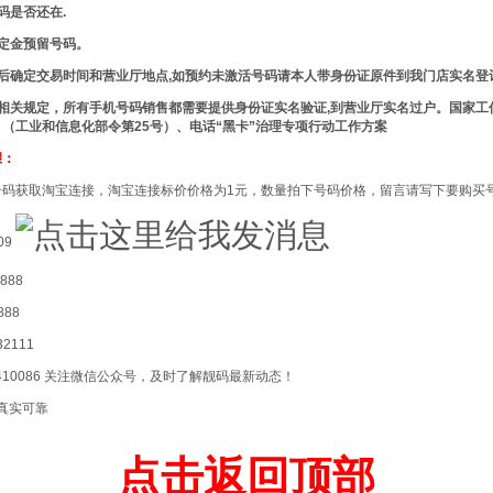
码是否还在.
定金预留号码。
后确定交易时间和营业厅地点,如预约未激活号码请本人带身份证原件到我门店实名登
相关规定，所有手机号码销售都需要提供身份证实名验证,到营业厅实名过户。国家工
（工业和信息化部令第25号）、电话“黑卡”治理专项行动工作方案
骤：
号码获取淘宝连接，淘宝连接标价价格为1元，数量拍下号码价格，留言请写下要购买
09
888
888
2111
5410086 关注微信公众号，及时了解靓码最新动态！
 真实可靠
点击返回顶部