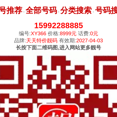
号推荐
全部号码
分类搜索
号码
-
-
-
15992288885
编号:
XY366
价格:
8999元
话费:
0元
品牌:
天天特价靓码
有效期:
2027-04-03
长按下面二维码图,进入网站更多靓号