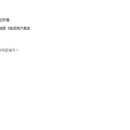
记开通.
信部《电话用户真实
号码及编号！