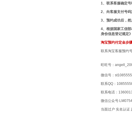
1、联系客服确定号
2、向客服支付号码
3、预约成功后，然
4、根据国家工信部
身份信息登记规定》
淘宝预约付定金步
联系淘宝客服预约
旺旺号：angell_20
微信号：st1085555
联系QQ：1085555
联系电话：1360013
微信公众号:LM07
当面过户 实名认证